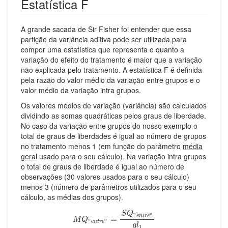
Estatística F
A grande sacada de Sir Fisher foi entender que essa
partição da variância aditiva pode ser utilizada para
compor uma estatística que representa o quanto a
variação do efeito do tratamento é maior que a variação
não explicada pelo tratamento. A estatística F é definida
pela razão do valor médio da variação entre grupos e o
valor médio da variação intra grupos.
Os valores médios de variação (variância) são calculados
dividindo as somas quadráticas pelos graus de liberdade.
No caso da variação entre grupos do nosso exemplo o
total de graus de liberdades é igual ao número de grupos
no tratamento menos 1 (em função do parâmetro
média
geral
usado para o seu cálculo). Na variação intra grupos
o total de graus de liberdade é igual ao número de
observações (30 valores usados para o seu cálculo)
menos 3 (número de parâmetros utilizados para o seu
cálculo, as médias dos grupos).
M
Q
"
e
n
t
r
e
"
=
S
Q
"
e
n
t
r
e
"
g
l
1
S
Q
"
"
e
n
t
r
e
=
M
Q
"
"
e
n
t
r
e
g
l
1