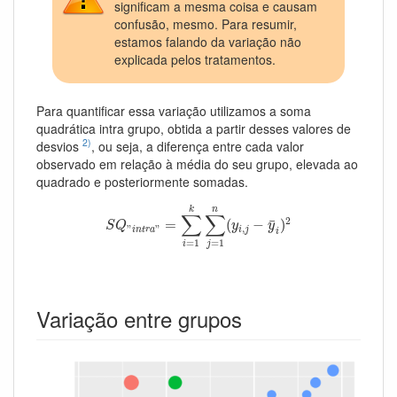
significam a mesma coisa e causam
confusão, mesmo. Para resumir,
estamos falando da variação não
explicada pelos tratamentos.
Para quantificar essa variação utilizamos a soma
quadrática intra grupo, obtida a partir desses valores de
2)
desvios
, ou seja, a diferença entre cada valor
observado em relação à média do seu grupo, elevada ao
quadrado e posteriormente somadas.
S
Q
"
i
n
t
r
a
"
=
∑
i
=
1
k
∑
j
=
1
n
(
y
i
,
j
−
y
¯
i
)
2
k
n
∑
∑
2
¯
=
(
−
)
S
Q
y
y
,
"
"
i
j
i
n
t
r
a
i
=
1
=
1
j
i
Variação entre grupos