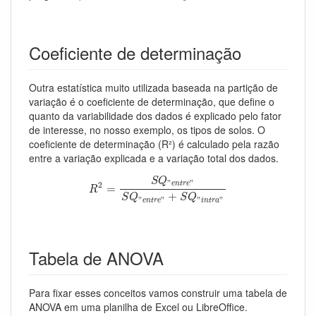
Coeficiente de determinação
Outra estatística muito utilizada baseada na partição de
variação é o coeficiente de determinação, que define o
quanto da variabilidade dos dados é explicado pelo fator
de interesse, no nosso exemplo, os tipos de solos. O
coeficiente de determinação (R²) é calculado pela razão
entre a variação explicada e a variação total dos dados.
R
2
=
S
Q
"
e
n
t
r
e
"
S
Q
"
e
n
t
r
e
"
+
S
Q
"
i
n
t
r
a
"
S
Q
"
"
2
e
n
t
r
e
=
R
+
S
Q
S
Q
"
"
"
"
e
n
t
r
e
i
n
t
r
a
Tabela de ANOVA
Para fixar esses conceitos vamos construir uma tabela de
ANOVA em uma planilha de Excel ou LibreOffice.