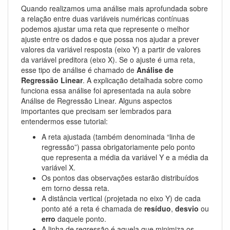
Quando realizamos uma análise mais aprofundada sobre
a relação entre duas variáveis numéricas contínuas
podemos ajustar uma reta que represente o melhor
ajuste entre os dados e que possa nos ajudar a prever
valores da variável resposta (eixo Y) a partir de valores
da variável preditora (eixo X). Se o ajuste é uma reta,
esse tipo de análise é chamado de
Análise de
Regressão Linear
. A explicação detalhada sobre como
funciona essa análise foi apresentada na aula sobre
Análise de Regressão Linear. Alguns aspectos
importantes que precisam ser lembrados para
entendermos esse tutorial:
A reta ajustada (também denominada “linha de
regressão”) passa obrigatoriamente pelo ponto
que representa a média da variável Y e a média da
variável X.
Os pontos das observações estarão distribuídos
em torno dessa reta.
A distância vertical (projetada no eixo Y) de cada
ponto até a reta é chamada de
resíduo
,
desvio
ou
erro
daquele ponto.
A linha de regressão é aquela que minimiza os