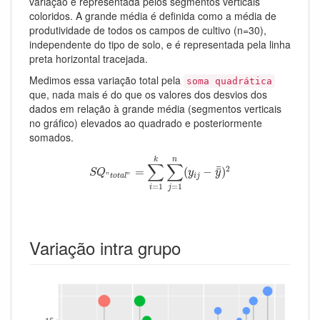
variação é representada pelos segmentos verticais
coloridos. A grande média é definida como a média de
produtividade de todos os campos de cultivo (n=30),
independente do tipo de solo, e é representada pela linha
preta horizontal tracejada.
Medimos essa variação total pela
soma quadrática
que, nada mais é do que os valores dos desvios dos
dados em relação à grande média (segmentos verticais
no gráfico) elevados ao quadrado e posteriormente
somados.
S
Q
"
t
o
t
a
l
"
=
∑
i
=
1
k
∑
j
=
1
n
(
y
i
j
−
y
¯
¯
)
2
k
n
∑
∑
¯
2
¯
=
(
−
)
S
Q
y
y
"
"
i
j
t
o
t
a
l
=
1
=
1
j
i
Variação intra grupo