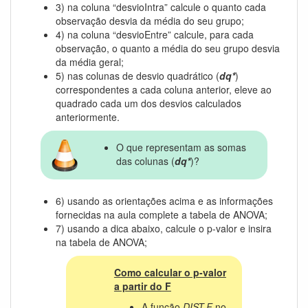
3) na coluna “desvioIntra” calcule o quanto cada
observação desvia da média do seu grupo;
4) na coluna “desvioEntre” calcule, para cada
observação, o quanto a média do seu grupo desvia
da média geral;
5) nas colunas de desvio quadrático (
dq*
)
correspondentes a cada coluna anterior, eleve ao
quadrado cada um dos desvios calculados
anteriormente.
O que representam as somas
das colunas (
dq*
)?
6) usando as orientações acima e as informações
fornecidas na aula complete a tabela de ANOVA;
7) usando a dica abaixo, calcule o p-valor e insira
na tabela de ANOVA;
Como calcular o p-valor
a partir do F
A função
DIST.F
no