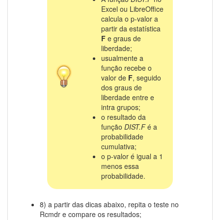
Excel ou LibreOffice
calcula o p-valor a
partir da estatística
F
e graus de
liberdade;
usualmente a
função recebe o
valor de
F
, seguido
dos graus de
liberdade entre e
intra grupos;
o resultado da
função
DIST.F
é a
probabilidade
cumulativa;
o p-valor é igual a 1
menos essa
probabilidade.
8) a partir das dicas abaixo, repita o teste no
Rcmdr e compare os resultados;