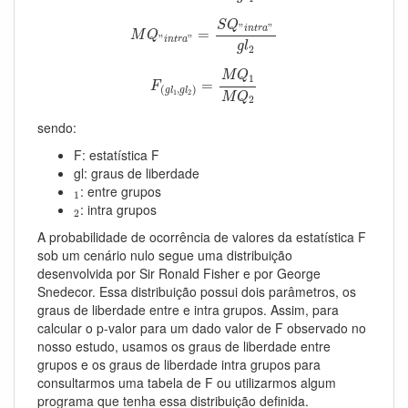
M
Q
"
i
n
t
r
a
"
=
S
Q
"
i
n
t
r
a
"
g
l
2
S
Q
"
"
i
n
t
r
a
=
M
Q
"
"
i
n
t
r
a
g
l
2
F
(
g
l
1
,
g
l
2
)
=
M
Q
1
M
Q
2
M
Q
1
=
F
(
,
)
g
l
g
l
1
2
M
Q
2
sendo:
F: estatística F
gl: graus de liberdade
1
: entre grupos
1
2
: intra grupos
2
A probabilidade de ocorrência de valores da estatística F
sob um cenário nulo segue uma distribuição
desenvolvida por Sir Ronald Fisher e por George
Snedecor. Essa distribuição possui dois parâmetros, os
graus de liberdade entre e intra grupos. Assim, para
calcular o p-valor para um dado valor de F observado no
nosso estudo, usamos os graus de liberdade entre
grupos e os graus de liberdade intra grupos para
consultarmos uma tabela de F ou utilizarmos algum
programa que tenha essa distribuição definida.