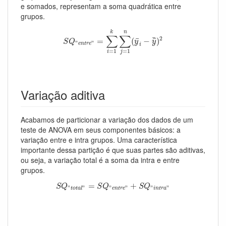
e somados, representam a soma quadrática entre
grupos.
S
Q
"
e
n
t
r
e
"
=
∑
i
=
1
k
∑
j
=
1
n
(
y
¯
i
−
y
¯
¯
)
2
k
n
∑
∑
¯
2
¯
¯
=
(
−
)
S
Q
y
y
"
"
e
n
t
r
e
i
=
1
=
1
j
i
Variação aditiva
Acabamos de particionar a variação dos dados de um
teste de ANOVA em seus componentes básicos: a
variação entre e intra grupos. Uma característica
importante dessa partição é que suas partes são aditivas,
ou seja, a variação total é a soma da intra e entre
grupos.
S
Q
"
t
o
t
a
l
"
=
S
Q
"
e
n
t
r
e
"
+
S
Q
"
i
n
t
r
a
"
=
+
S
Q
S
Q
S
Q
"
"
"
"
"
"
t
o
t
a
l
e
n
t
r
e
i
n
t
r
a