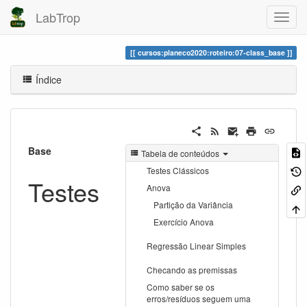
LabTrop
cursos:planeco2020:roteiro:07-class_base
Índice
Base
Tabela de conteúdos
Testes Clássicos
Testes
Anova
Partição da Variância
Exercício Anova
Regressão Linear Simples
Checando as premissas
Como saber se os
erros/resíduos seguem uma