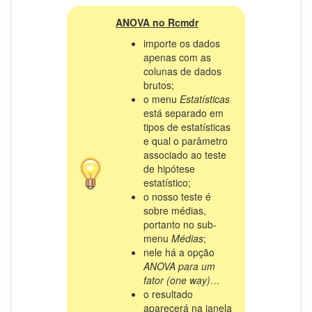
ANOVA no Rcmdr
importe os dados
apenas com as
colunas de dados
brutos;
o menu
Estatísticas
está separado em
tipos de estatísticas
e qual o parâmetro
associado ao teste
de hipótese
estatístico;
o nosso teste é
sobre médias,
portanto no sub-
menu
Médias
;
nele há a opção
ANOVA para um
fator (one way)…
o resultado
aparecerá na janela