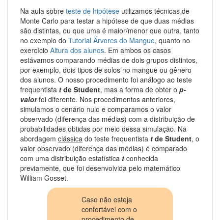
Na aula sobre
teste de hipótese
utilizamos técnicas de
Monte Carlo para testar a hipótese de que duas médias
são distintas, ou que uma é maior/menor que outra, tanto
no exemplo do
Tutorial Árvores do Mangue
, quanto no
exercício
Altura dos alunos
. Em ambos os casos
estávamos comparando médias de dois grupos distintos,
por exemplo, dois tipos de solos no mangue ou gênero
dos alunos. O nosso procedimento foi análogo ao teste
frequentista
t
de Student
, mas a forma de obter o
p-
valor
foi diferente. Nos procedimentos anteriores,
simulamos o cenário nulo e comparamos o valor
observado (diferença das médias) com a distribuição de
probabilidades obtidas por meio dessa simulação. Na
abordagem
clássica
do teste frequentista
t
de Student
, o
valor observado (diferença das médias) é comparado
com uma distribuição estatística
t
conhecida
previamente, que foi desenvolvida pelo matemático
William Gosset.
Caso não esteja
confortável com o
procedimento de