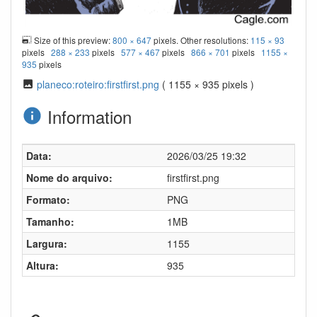
Size of this preview:
800 × 647
pixels. Other resolutions:
115 × 93
pixels
288 × 233
pixels
577 × 467
pixels
866 × 701
pixels
1155 ×
935
pixels
planeco:roteiro:firstfirst.png
( 1155 × 935 pixels )
Information
Data:
2026/03/25 19:32
Nome do arquivo:
firstfirst.png
Formato:
PNG
Tamanho:
1MB
Largura:
1155
Altura:
935