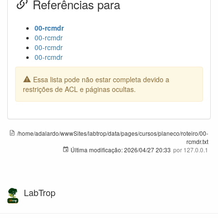
Referências para
00-rcmdr
00-rcmdr
00-rcmdr
00-rcmdr
Essa lista pode não estar completa devido a
restrições de ACL e páginas ocultas.
/home/adalardo/wwwSites/labtrop/data/pages/cursos/planeco/roteiro/00-
rcmdr.txt
Última modificação:
2026/04/27 20:33
por
127.0.0.1
LabTrop