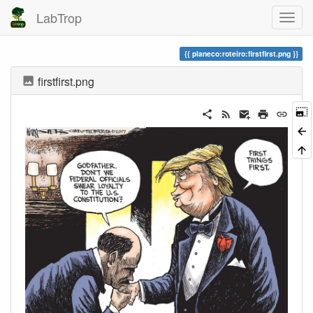
LabTrop
planeco:roteiro:firstfirst.png
firstfirst.png