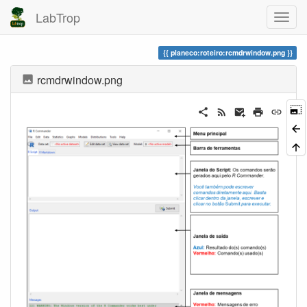
LabTrop
planeco:roteiro:rcmdrwindow.png
rcmdrwindow.png