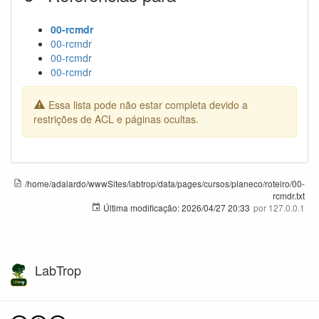
00-rcmdr
00-rcmdr
00-rcmdr
00-rcmdr
Essa lista pode não estar completa devido a
restrições de ACL e páginas ocultas.
/home/adalardo/wwwSites/labtrop/data/pages/cursos/planeco/roteiro/00-
rcmdr.txt
Última modificação:
2026/04/27 20:33
por
127.0.0.1
LabTrop