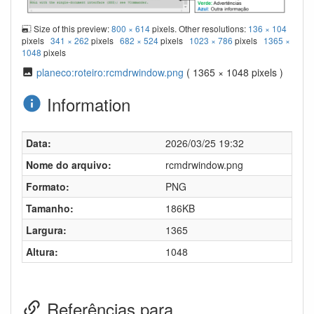
Size of this preview:
800 × 614
pixels. Other resolutions:
136 × 104
pixels
341 × 262
pixels
682 × 524
pixels
1023 × 786
pixels
1365 ×
1048
pixels
planeco:roteiro:rcmdrwindow.png
( 1365 × 1048 pixels )
Information
Data:
2026/03/25 19:32
Nome do arquivo:
rcmdrwindow.png
Formato:
PNG
Tamanho:
186KB
Largura:
1365
Altura:
1048
Referências para