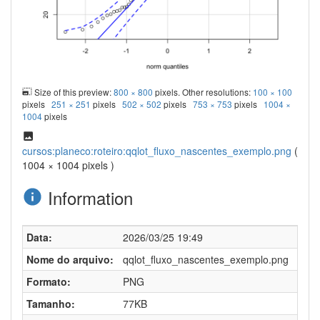
Size of this preview:
800 × 800
pixels. Other resolutions:
100 × 100
pixels
251 × 251
pixels
502 × 502
pixels
753 × 753
pixels
1004 ×
1004
pixels
cursos:planeco:roteiro:qqlot_fluxo_nascentes_exemplo.png
(
1004 × 1004 pixels )
Information
Data:
2026/03/25 19:49
Nome do arquivo:
qqlot_fluxo_nascentes_exemplo.png
Formato:
PNG
Tamanho:
77KB