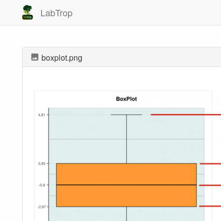
LabTrop
boxplot.png