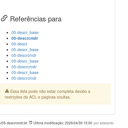
Referências para
05-descr_base
05-descrcmdr
05-descr
05-descr_base
05-descrcmdr
05-descr_base
05-descrcmdr
05-descr_base
05-descrcmdr
Essa lista pode não estar completa devido a
restrições de ACL e páginas ocultas.
/05-descrcmdr.txt
Última modificação:
2026/04/30 15:00
por
adalardo