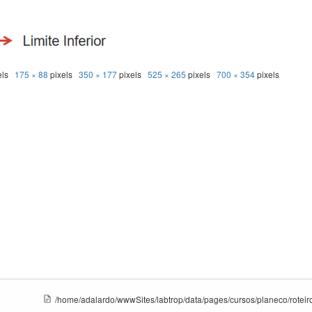
els
175 × 88
pixels
350 × 177
pixels
525 × 265
pixels
700 × 354
pixels
/home/adalardo/wwwSites/labtrop/data/pages/cursos/planeco/roteiro