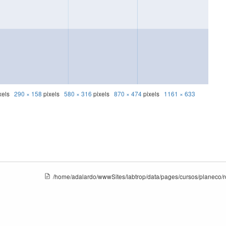
xels
290 × 158
pixels
580 × 316
pixels
870 × 474
pixels
1161 × 633
/home/adalardo/wwwSites/labtrop/data/pages/cursos/planeco/rot