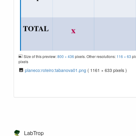
Size of this preview:
800 × 436
pixels. Other resolutions:
116 × 63
pi
pixels
planeco:roteiro:tabanova01.png
( 1161 × 633 pixels )
LabTrop