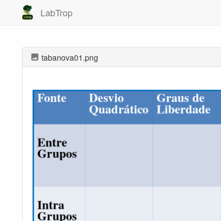
LabTrop
tabanova01.png