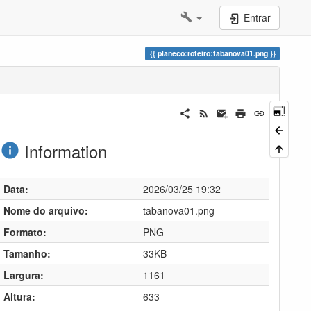
Entrar
planeco:roteiro:tabanova01.png
Information
Data:
2026/03/25 19:32
Nome do arquivo:
tabanova01.png
Formato:
PNG
Tamanho:
33KB
Largura:
1161
Altura:
633