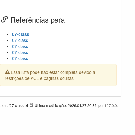
Referências para
07-class
07-class
07-class
07-class
07-class
Essa lista pode não estar completa devido a
restrições de ACL e páginas ocultas.
eiro/07-class.txt
Última modificação:
2026/04/27 20:33
por
127.0.0.1