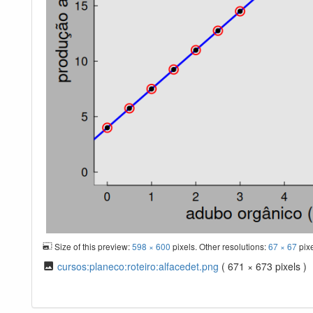
Size of this preview:
598 × 600
pixels. Other resolutions:
67 × 67
pix
cursos:planeco:roteiro:alfacedet.png
( 671 × 673 pixels )