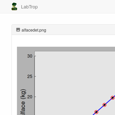
LabTrop
alfacedet.png