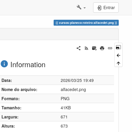
Entrar
cursos:planeco:roteiro:alfacedet.png
Information
Data:
2026/03/25 19:49
Nome do arquivo:
alfacedet.png
Formato:
PNG
Tamanho:
41KB
Largura:
671
Altura:
673