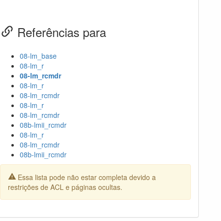
Referências para
08-lm_base
08-lm_r
08-lm_rcmdr
08-lm_r
08-lm_rcmdr
08-lm_r
08-lm_rcmdr
08b-lmii_rcmdr
08-lm_r
08-lm_rcmdr
08b-lmii_rcmdr
Essa lista pode não estar completa devido a
restrições de ACL e páginas ocultas.