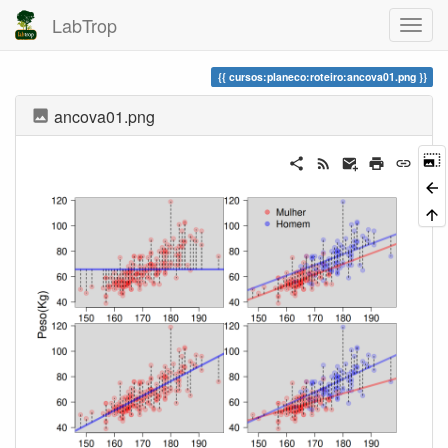
LabTrop
cursos:planeco:roteiro:ancova01.png
ancova01.png