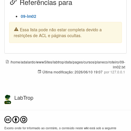
Referências para
09-lm02
Essa lista pode não estar completa devido a
restrições de ACL e páginas ocultas.
/home/adalardo/wwwSites/labtrop/data/pages/cursos/planeco/roteiro/09-
lm02.txt
Última modificação:
2026/06/10 19:07
por
127.0.0.1
LabTrop
Exceto onde for informado ao contrário, o conteúdo neste wiki está sob a seguinte