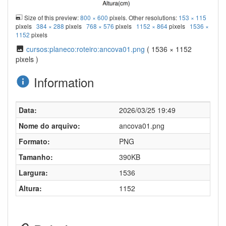
Size of this preview:
800 × 600
pixels. Other resolutions:
153 × 115
pixels
384 × 288
pixels
768 × 576
pixels
1152 × 864
pixels
1536 ×
1152
pixels
cursos:planeco:roteiro:ancova01.png
( 1536 × 1152
pixels )
Information
Data:
2026/03/25 19:49
Nome do arquivo:
ancova01.png
Formato:
PNG
Tamanho:
390KB
Largura:
1536
Altura:
1152