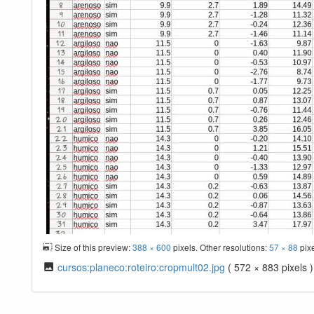
Size of this preview:
388 × 600
pixels. Other resolutions:
57 × 88
pix
cursos:planeco:roteiro:cropmult02.jpg
( 572 × 883 pixels )