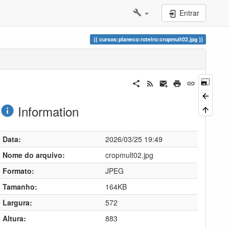
Entrar
cursos:planeco:roteiro:cropmult02.jpg
Information
Data:
2026/03/25 19:49
Nome do arquivo:
cropmult02.jpg
Formato:
JPEG
Tamanho:
164KB
Largura:
572
Altura:
883