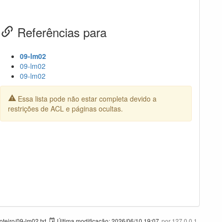
Referências para
09-lm02
09-lm02
09-lm02
Essa lista pode não estar completa devido a
restrições de ACL e páginas ocultas.
teiro/09-lm02.txt
Última modificação:
2026/06/10 19:07
por
127.0.0.1