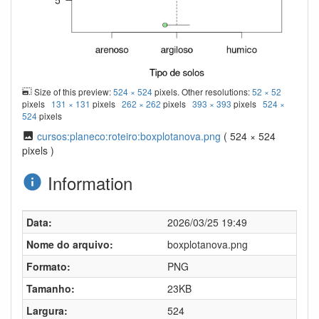
Size of this preview:
524 × 524
pixels. Other resolutions:
52 × 52
pixels
131 × 131
pixels
262 × 262
pixels
393 × 393
pixels
524 ×
524
pixels
cursos:planeco:roteiro:boxplotanova.png
( 524 × 524
pixels )
Information
Data:
2026/03/25 19:49
Nome do arquivo:
boxplotanova.png
Formato:
PNG
Tamanho:
23KB
Largura:
524