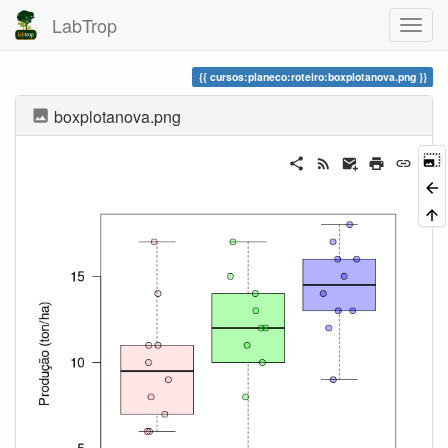
LabTrop
cursos:planeco:roteiro:boxplotanova.png
boxplotanova.png