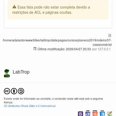
Essa lista pode não estar completa devido a
restrições de ACL e páginas ocultas.
/home/adalardo/wwwSites/labtrop/data/pages/cursos/planeco2019/roteiro/07-
classrcmdr.txt
Última modificação:
2026/04/27 20:33
por
127.0.0.1
LabTrop
Exceto onde for informado ao contrário, o conteúdo neste wiki está sob a seguinte
licença:
CC Attribution-Share Alike 4.0 International