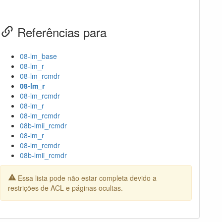
Referências para
08-lm_base
08-lm_r
08-lm_rcmdr
08-lm_r
08-lm_rcmdr
08-lm_r
08-lm_rcmdr
08b-lmii_rcmdr
08-lm_r
08-lm_rcmdr
08b-lmii_rcmdr
Essa lista pode não estar completa devido a
restrições de ACL e páginas ocultas.