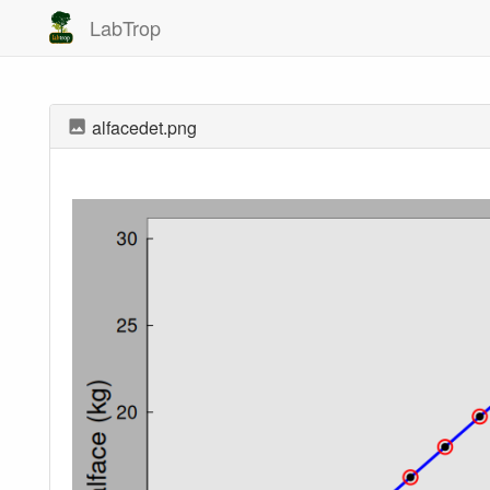
LabTrop
alfacedet.png