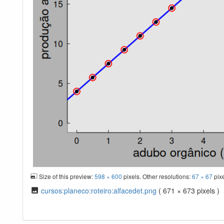
Size of this preview:
598 × 600
pixels. Other resolutions:
67 × 67
pix
cursos:planeco:roteiro:alfacedet.png
( 671 × 673 pixels )