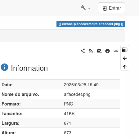
Entrar
cursos:planeco:roteiro:alfacedet.png
Information
Data:
2026/03/25 19:49
Nome do arquivo:
alfacedet.png
Formato:
PNG
Tamanho:
41KB
Largura:
671
Altura:
673