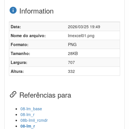
Information
Data:
2026/03/25 19:49
Nome do arquivo:
lmexcel01.png
Formato:
PNG
Tamanho:
28KB
Largura:
707
Altura:
332
Referências para
08-lm_base
08-lm_r
08b-lmii_rcmdr
08-lm_r