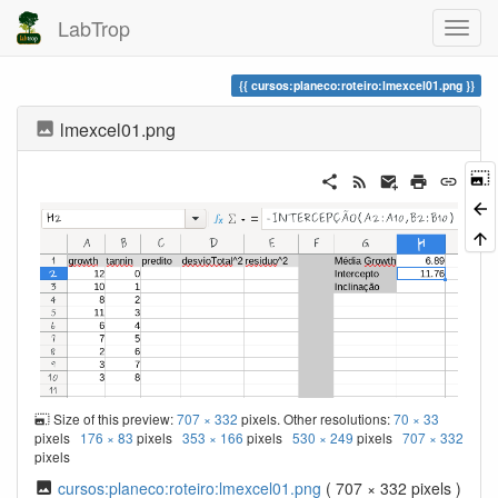
LabTrop
cursos:planeco:roteiro:lmexcel01.png
lmexcel01.png
Size of this preview:
707 × 332
pixels. Other resolutions:
70 × 33
pixels
176 × 83
pixels
353 × 166
pixels
530 × 249
pixels
707 × 332
pixels
cursos:planeco:roteiro:lmexcel01.png
( 707 × 332 pixels )