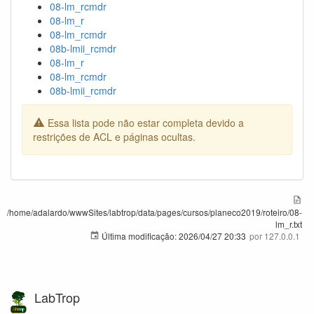
08-lm_rcmdr
08-lm_r
08-lm_rcmdr
08b-lmii_rcmdr
08-lm_r
08-lm_rcmdr
08b-lmii_rcmdr
Essa lista pode não estar completa devido a
restrições de ACL e páginas ocultas.
/home/adalardo/wwwSites/labtrop/data/pages/cursos/planeco2019/roteiro/08-
lm_r.txt
Última modificação:
2026/04/27 20:33
por
127.0.0.1
LabTrop