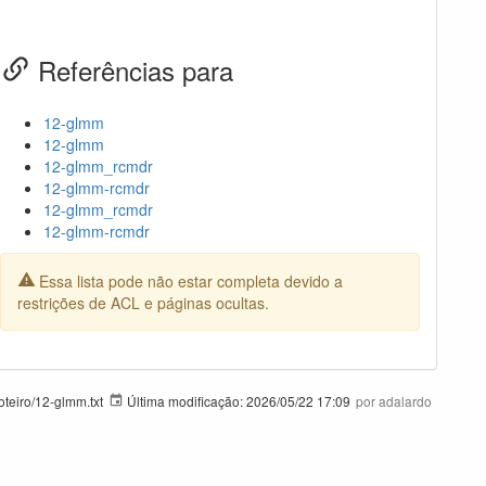
Referências para
12-glmm
12-glmm
12-glmm_rcmdr
12-glmm-rcmdr
12-glmm_rcmdr
12-glmm-rcmdr
Essa lista pode não estar completa devido a
restrições de ACL e páginas ocultas.
teiro/12-glmm.txt
Última modificação:
2026/05/22 17:09
por
adalardo