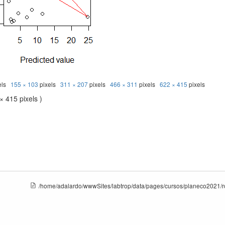
els
155 × 103
pixels
311 × 207
pixels
466 × 311
pixels
622 × 415
pixels
× 415 pixels )
/home/adalardo/wwwSites/labtrop/data/pages/cursos/planeco2021/ro