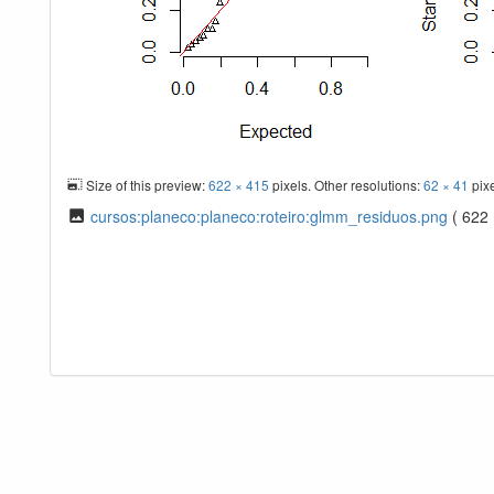
Size of this preview:
622 × 415
pixels. Other resolutions:
62 × 41
pix
cursos:planeco:planeco:roteiro:glmm_residuos.png
( 622 