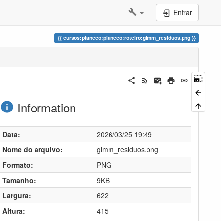
Entrar
cursos:planeco:planeco:roteiro:glmm_residuos.png
Information
Data:
2026/03/25 19:49
Nome do arquivo:
glmm_residuos.png
Formato:
PNG
Tamanho:
9KB
Largura:
622
Altura:
415