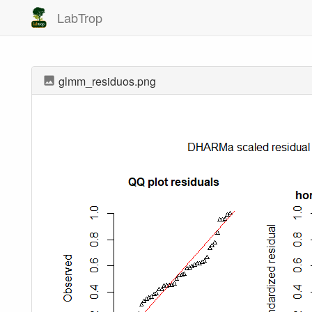
LabTrop
glmm_residuos.png