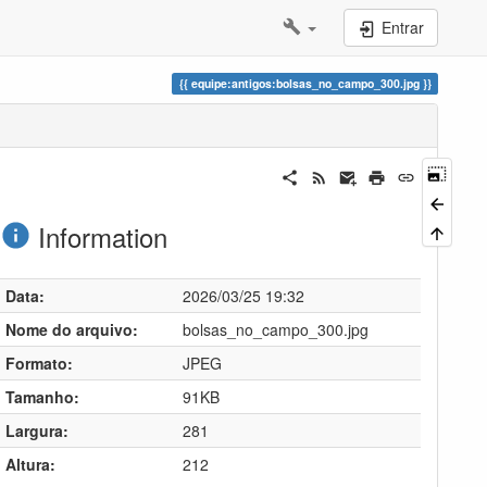
Entrar
equipe:antigos:bolsas_no_campo_300.jpg
Information
Data:
2026/03/25 19:32
Nome do arquivo:
bolsas_no_campo_300.jpg
Formato:
JPEG
Tamanho:
91KB
Largura:
281
Altura:
212