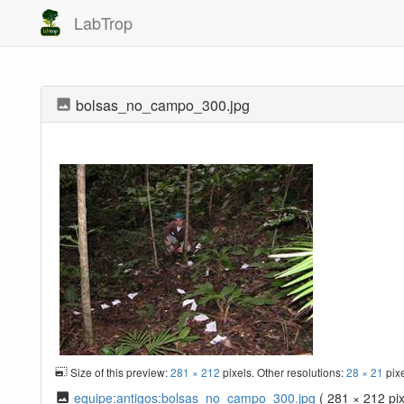
LabTrop
bolsas_no_campo_300.jpg
Size of this preview:
281 × 212
pixels. Other resolutions:
28 × 21
pix
equipe:antigos:bolsas_no_campo_300.jpg
( 281 × 212 pix