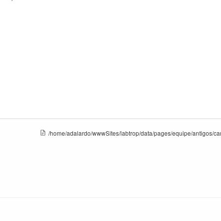
/home/adalardo/wwwSites/labtrop/data/pages/equipe/antigos/ca