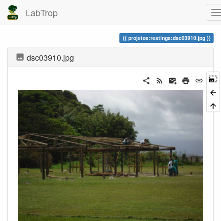
LabTrop
projetos:restinga:dsc03910.jpg
dsc03910.jpg