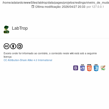
/home/adalardo/wwwSites/labtrop/data/pages/projetos/restinga/viveiro_de_muda
Última modificação:
2026/04/27 20:33
por
127.0.0.1
LabTrop
Exceto onde for informado ao contrário, o conteúdo neste wiki está sob a seguinte
licença:
CC Attribution-Share Alike 4.0 International