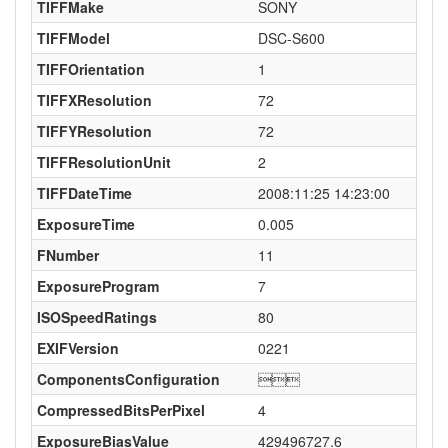
TIFFMake
SONY
TIFFModel
DSC-S600
TIFFOrientation
1
TIFFXResolution
72
TIFFYResolution
72
TIFFResolutionUnit
2
TIFFDateTime
2008:11:25 14:23:00
ExposureTime
0.005
FNumber
11
ExposureProgram
7
ISOSpeedRatings
80
EXIFVersion
0221
ComponentsConfiguration

CompressedBitsPerPixel
4
ExposureBiasValue
429496727.6