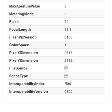
MaxApertureValue
3
MeteringMode
3
Flash
79
FocalLength
13.3
FlashPixVersion
0100
ColorSpace
1
PixelXDimension
2816
PixelYDimension
2112
FileSource

SceneType

InteroperabilityIndex
R98
InteroperabilityVersion
0100