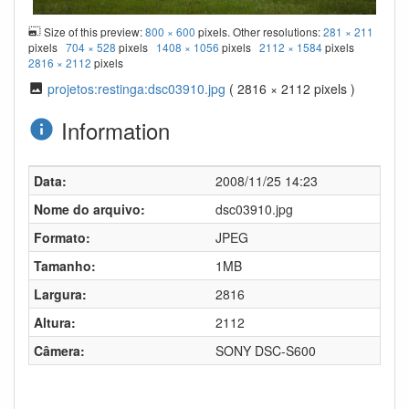
Size of this preview:
800 × 600
pixels. Other resolutions:
281 × 211
pixels
704 × 528
pixels
1408 × 1056
pixels
2112 × 1584
pixels
2816 × 2112
pixels
projetos:restinga:dsc03910.jpg
( 2816 × 2112 pixels )
Information
Data:
2008/11/25 14:23
Nome do arquivo:
dsc03910.jpg
Formato:
JPEG
Tamanho:
1MB
Largura:
2816
Altura:
2112
Câmera:
SONY DSC-S600