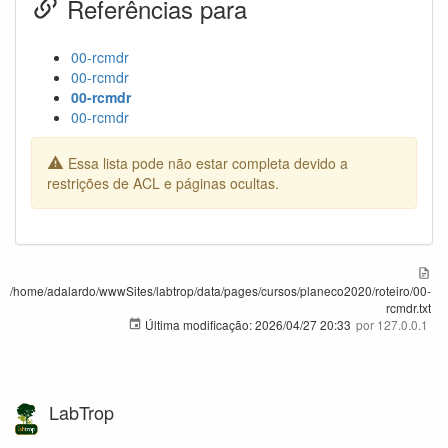
Referências para
00-rcmdr
00-rcmdr
00-rcmdr
00-rcmdr
Essa lista pode não estar completa devido a
restrições de ACL e páginas ocultas.
/home/adalardo/wwwSites/labtrop/data/pages/cursos/planeco2020/roteiro/00-
rcmdr.txt
Última modificação:
2026/04/27 20:33
por
127.0.0.1
LabTrop