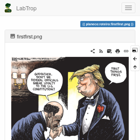
LabTrop
planeco:roteiro:firstfirst.png
firstfirst.png