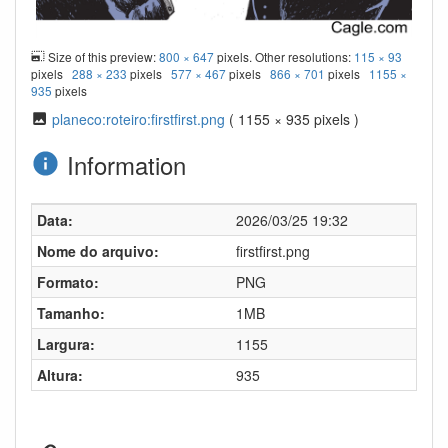
Size of this preview:
800 × 647
pixels. Other resolutions:
115 × 93
pixels
288 × 233
pixels
577 × 467
pixels
866 × 701
pixels
1155 ×
935
pixels
planeco:roteiro:firstfirst.png
( 1155 × 935 pixels )
Information
Data:
2026/03/25 19:32
Nome do arquivo:
firstfirst.png
Formato:
PNG
Tamanho:
1MB
Largura:
1155
Altura:
935