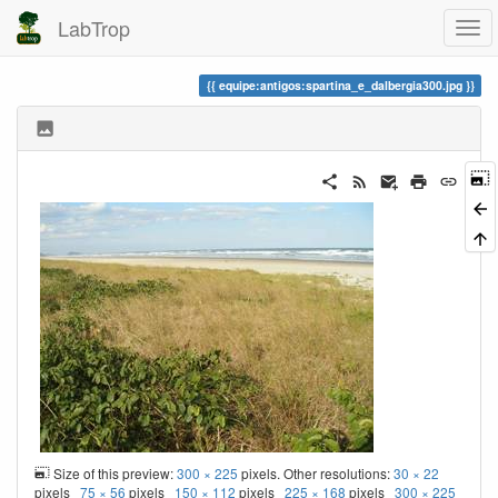
LabTrop
equipe:antigos:spartina_e_dalbergia300.jpg
Size of this preview:
300 × 225
pixels. Other resolutions:
30 × 22
pixels
75 × 56
pixels
150 × 112
pixels
225 × 168
pixels
300 × 225