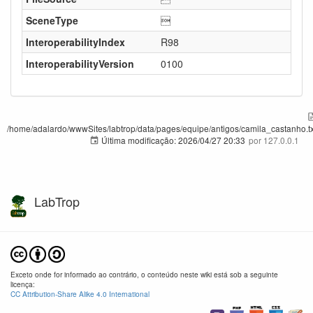
SceneType

InteroperabilityIndex
R98
InteroperabilityVersion
0100
/home/adalardo/wwwSites/labtrop/data/pages/equipe/antigos/camila_castanho.tx
Última modificação:
2026/04/27 20:33
por
127.0.0.1
LabTrop
Exceto onde for informado ao contrário, o conteúdo neste wiki está sob a seguinte
licença:
CC Attribution-Share Alike 4.0 International