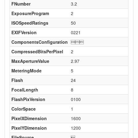
FNumber
3.2
ExposureProgram
2
ISOSpeedRatings
50
EXIFVersion
0221
ComponentsConfiguration

CompressedBitsPerPixel
2
MaxApertureValue
2.97
MeteringMode
5
Flash
24
FocalLength
8
FlashPixVersion
0100
ColorSpace
1
PixelXDimension
1600
PixelYDimension
1200
FileSource
