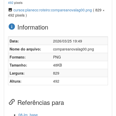
492
pixels
cursos:planeco:roteiro:compareanovalag00.png
( 829 ×
492 pixels )
Information
Data:
2026/03/25 19:49
Nome do arquivo:
compareanovalag00.png
Formato:
PNG
Tamanho:
48KB
Largura:
829
Altura:
492
Referências para
08-lm_base