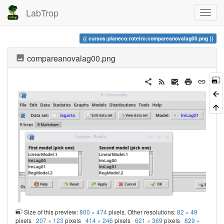
LabTrop
cursos:planeco:roteiro:compareanovalag00.png
compareanovalag00.png
Size of this preview:
800 × 474
pixels. Other resolutions:
82 × 49
pixels
207 × 123
pixels
414 × 246
pixels
621 × 369
pixels
829 ×