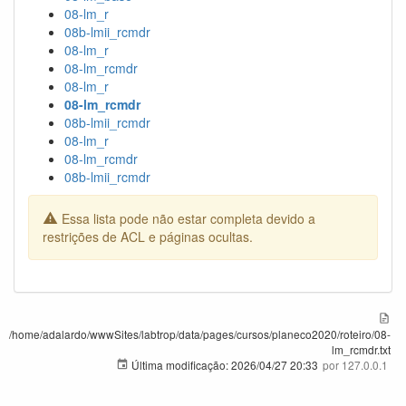
08-lm_r
08b-lmii_rcmdr
08-lm_r
08-lm_rcmdr
08-lm_r
08-lm_rcmdr
08b-lmii_rcmdr
08-lm_r
08-lm_rcmdr
08b-lmii_rcmdr
Essa lista pode não estar completa devido a
restrições de ACL e páginas ocultas.
/home/adalardo/wwwSites/labtrop/data/pages/cursos/planeco2020/roteiro/08-
lm_rcmdr.txt
Última modificação:
2026/04/27 20:33
por
127.0.0.1