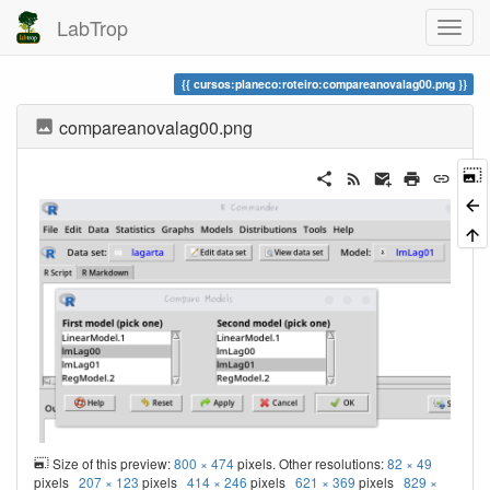
LabTrop
cursos:planeco:roteiro:compareanovalag00.png
compareanovalag00.png
Size of this preview:
800 × 474
pixels. Other resolutions:
82 × 49
pixels
207 × 123
pixels
414 × 246
pixels
621 × 369
pixels
829 ×