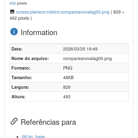
492
pixels
cursos:planeco:roteiro:compareanovalag00.png
( 829 ×
492 pixels )
Information
Data:
2026/03/25 19:49
Nome do arquivo:
compareanovalag00.png
Formato:
PNG
Tamanho:
48KB
Largura:
829
Altura:
492
Referências para
08-lm_base