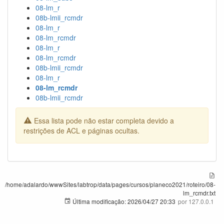
08-lm_r
08b-lmii_rcmdr
08-lm_r
08-lm_rcmdr
08-lm_r
08-lm_rcmdr
08b-lmii_rcmdr
08-lm_r
08-lm_rcmdr
08b-lmii_rcmdr
Essa lista pode não estar completa devido a
restrições de ACL e páginas ocultas.
/home/adalardo/wwwSites/labtrop/data/pages/cursos/planeco2021/roteiro/08-
lm_rcmdr.txt
Última modificação:
2026/04/27 20:33
por
127.0.0.1