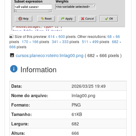
Size of this preview:
614 × 600
pixels. Other resolutions:
68 × 66
pixels
170 × 166
pixels
341 × 333
pixels
511 × 499
pixels
682 ×
666
pixels
cursos:planeco:roteiro:lmlag00.png
( 682 × 666 pixels )
Information
Data:
2026/03/25 19:49
Nome do arquivo:
lmlag00.png
Formato:
PNG
Tamanho:
61KB
Largura:
682
Altura:
666