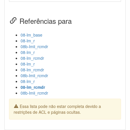
Referências para
08-lm_base
08-lm_r
08b-lmii_rcmdr
08-lm_r
08-lm_rcmdr
08-lm_r
08-lm_rcmdr
08b-lmii_rcmdr
08-lm_r
08-lm_rcmdr
08b-lmii_rcmdr
Essa lista pode não estar completa devido a
restrições de ACL e páginas ocultas.