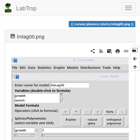
LabTrop
cursos:planeco:roteiro:lmlag00.png
lmlag00.png