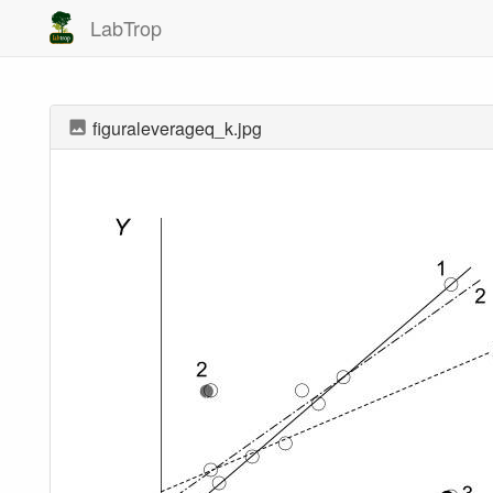
LabTrop
figuraleverageq_k.jpg