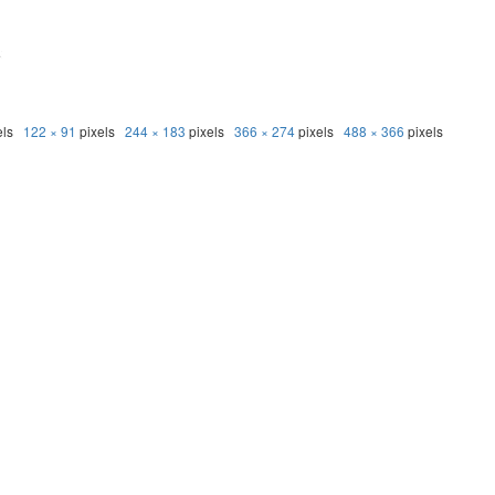
els
122 × 91
pixels
244 × 183
pixels
366 × 274
pixels
488 × 366
pixels