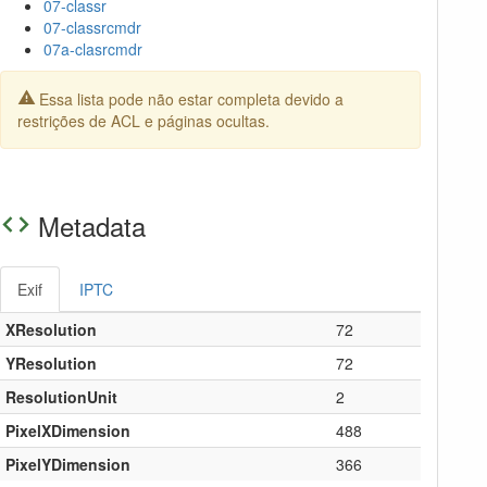
07-classr
07-classrcmdr
07a-clasrcmdr
Essa lista pode não estar completa devido a
restrições de ACL e páginas ocultas.
Metadata
Exif
IPTC
XResolution
72
YResolution
72
ResolutionUnit
2
PixelXDimension
488
PixelYDimension
366