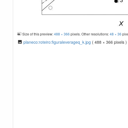
Size of this preview:
488 × 366
pixels. Other resolutions:
48 × 36
pix
planeco:roteiro:figuraleverageq_k.jpg
( 488 × 366 pixels )