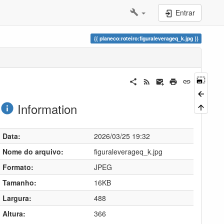
Entrar
planeco:roteiro:figuraleverageq_k.jpg
Information
Data:
2026/03/25 19:32
Nome do arquivo:
figuraleverageq_k.jpg
Formato:
JPEG
Tamanho:
16KB
Largura:
488
Altura:
366