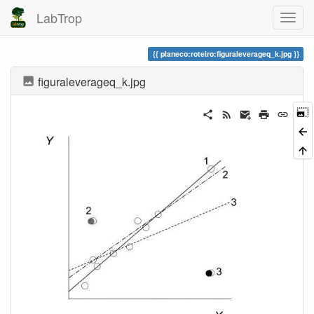
LabTrop
planeco:roteiro:figuraleverageq_k.jpg
figuraleverageq_k.jpg