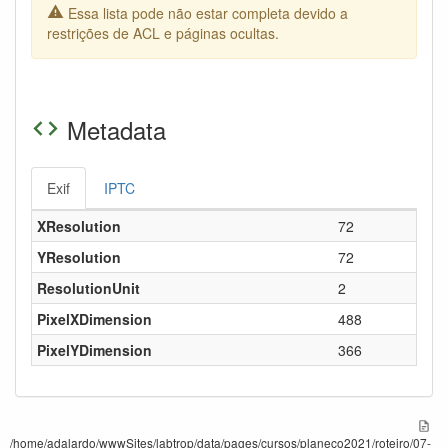
Essa lista pode não estar completa devido a
restrições de ACL e páginas ocultas.
Metadata
Exif
IPTC
XResolution
72
YResolution
72
ResolutionUnit
2
PixelXDimension
488
PixelYDimension
366
/home/adalardo/wwwSites/labtrop/data/pages/cursos/planeco2021/roteiro/07-