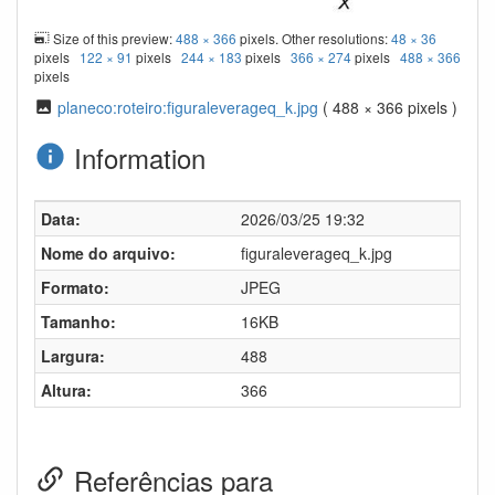
Size of this preview:
488 × 366
pixels. Other resolutions:
48 × 36
pixels
122 × 91
pixels
244 × 183
pixels
366 × 274
pixels
488 × 366
pixels
planeco:roteiro:figuraleverageq_k.jpg
( 488 × 366 pixels )
Information
Data:
2026/03/25 19:32
Nome do arquivo:
figuraleverageq_k.jpg
Formato:
JPEG
Tamanho:
16KB
Largura:
488
Altura:
366
Referências para